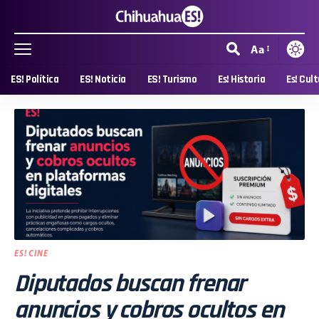
Aa
ES! Política
ES! Noticia
ES! Turismo
Es! Historia
Es! Cul
ES! CINE
Diputados buscan frenar
anuncios y cobros ocultos en