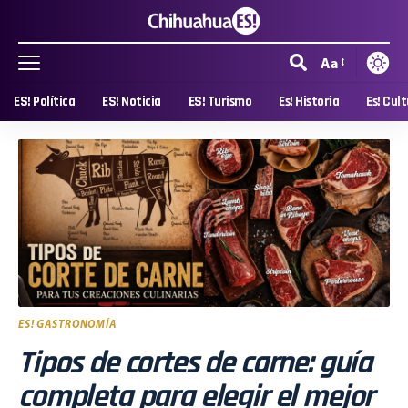
Aa
ES! Política
ES! Noticia
ES! Turismo
Es! Historia
Es! Cul
ES! GASTRONOMÍA
Tipos de cortes de carne: guía
completa para elegir el mejor