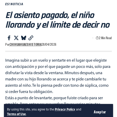
ES! NOTICIA
El asiento pagado, el niño
llorando y el límite de decir no
2 Min Read
Por
CHIHUAHUAESHISTORIA
28/04/2026
Imagina subir a un vuelo y sentarte en el lugar que elegiste
con anticipación y por el que pagaste un poco más, solo para
disfrutar la vista desde la ventana. Minutos después, una
madre con su hijo llorando se acerca y te pide cambiarle tu
asiento al niño. Te lo piensa pedir con tono de súplica, como
si ceder fuera tu obligación.
Estás a punto de levantarte, porque fuiste criado para ser
amable. Pero entonces recuerdas: llevas varios minutos
By using this site, you agree to the
Privacy Policy
and
soportando el llanto constante del niño. Te detienes y
Aceptar
Terms of Use
.
piensas: