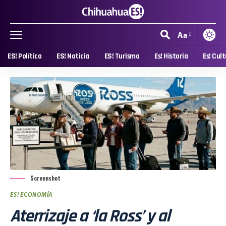
Aa
ES! Política
ES! Noticia
ES! Turismo
Es! Historia
Es! Cul
Screenshot
ES! ECONOMÍA
Aterrizaje a ‘la Ross’ y al