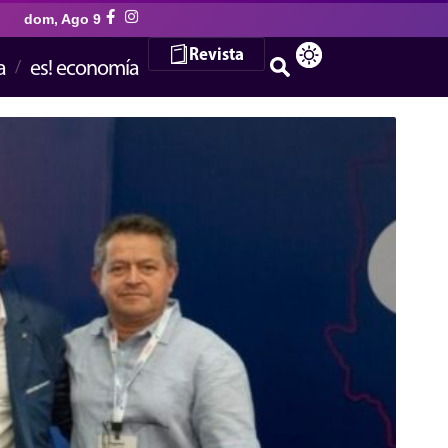
dom, Ago 9
Revista
a
es! economía