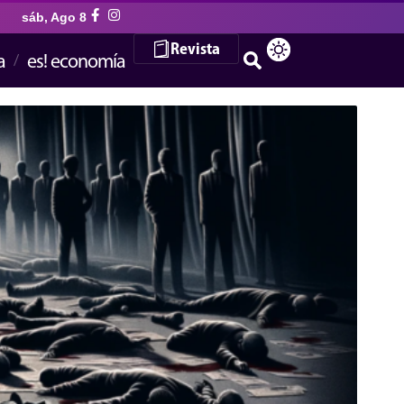
sáb, Ago 8
Revista
a
es! economía