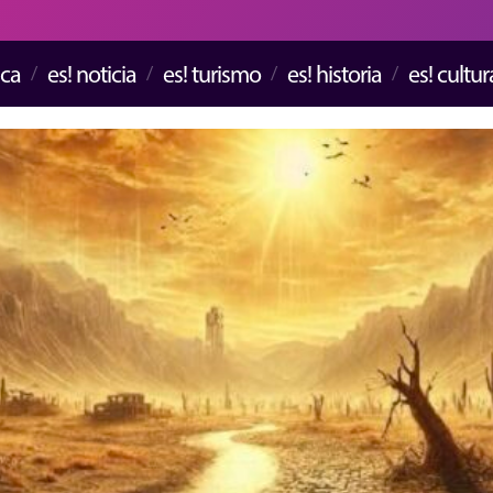
ica
es! noticia
es! turismo
es! historia
es! cultur