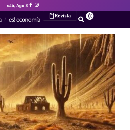
sáb, Ago 8
Revista
a
es! economía