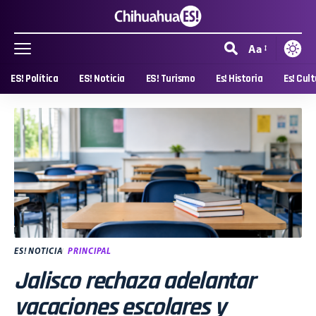
Aa
ES! Política
ES! Noticia
ES! Turismo
Es! Historia
Es! Cul
ES! NOTICIA
PRINCIPAL
Jalisco rechaza adelantar
vacaciones escolares y