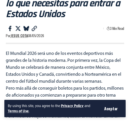
lo que necesitas para entrar a
Estados Unidos
3 Min Read
Por
JESUS COTA
08/05/2026
El Mundial 2026 será uno de los eventos deportivos más
grandes de la historia moderna. Por primera vez, la Copa del
Mundo se celebrará de manera conjunta entre México,
Estados Unidos y Canadá, convirtiendo a Norteamérica en el
centro del fútbol mundial durante varias semanas.
Pero más allá de conseguir boletos para los partidos, millones
de aficionados ya comienzan a prepararse para otro tema
igual de importante: cumplir con los requisitos necesarios
By using this site, you agree to the
Privacy Policy
and
Aceptar
para ingresar a Estados Unidos.
Terms of Use
.
Para muchos viajeros mexicanos, asistir al Mundial también
implicará una planeación anticipada que incluye trámites
migratorios, documentación vigente y solvencia económica.