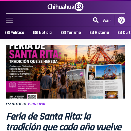
Aa
ES! Política
ES! Noticia
ES! Turismo
Es! Historia
Es! Cul
ES! NOTICIA
PRINCIPAL
Feria de Santa Rita: la
tradición que cada año vuelve