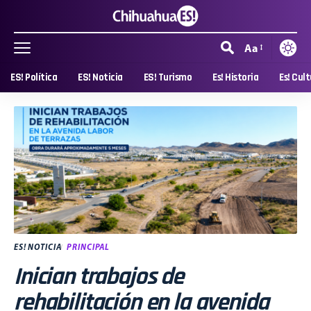
Aa
ES! Política
ES! Noticia
ES! Turismo
Es! Historia
Es! Cul
ES! NOTICIA
PRINCIPAL
Inician trabajos de
rehabilitación en la avenida