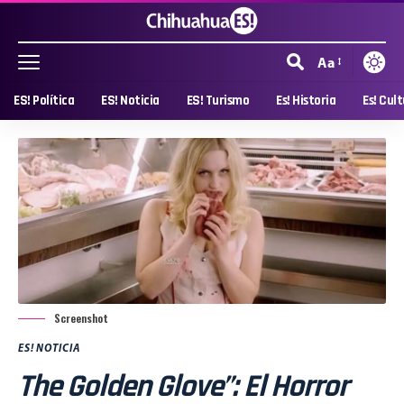
Aa
ES! Política
ES! Noticia
ES! Turismo
Es! Historia
Es! Cul
Screenshot
ES! NOTICIA
The Golden Glove”: El Horror