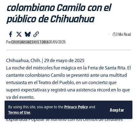
colombiano Camilo con el
público de Chihuahua
3 Min Read
Por
CHIHUAHUAESHISTORIA
30/05/2025
Chihuahua, Chih. | 29 de mayo de 2025
La noche del miércoles fue mágica en la Feria de Santa Rita. El
cantante colombiano Camilo se presentó ante una multitud
entusiasta en el Teatro del Pueblo, en un concierto que
superó expectativas y registró una asistencia récord en lo que
va del evento.
Desde su llegada al escenario, exactamente a las 9:12 p.m., el
By using this site, you agree to the
Privacy Policy
and
Aceptar
ambiente se transformó. Las luces se apagaron, pero la
Terms of Use
.
Explanada Popular se iluminó con los cientos de celulares
encendidos y una energía electrizante que anunciaba la
presencia del artista. La ovación fue inmediata y