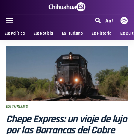
Aa
ES! Política
ES! Noticia
ES! Turismo
Es! Historia
Es! Cul
ES! TURISMO
Chepe Express: un viaje de lujo
por las Barrancas del Cobre