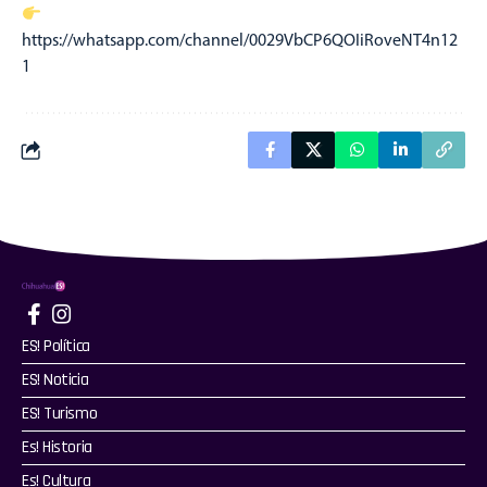
https://whatsapp.com/channel/0029VbCP6QOIiRoveNT4n12
1
ES! Política
ES! Noticia
ES! Turismo
Es! Historia
Es! Cultura