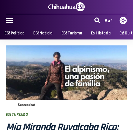
Aa
ES! Política
ES! Noticia
ES! Turismo
Es! Historia
Es! Cul
Screenshot
ES! TURISMO
Mía Miranda Ruvalcaba Rica: