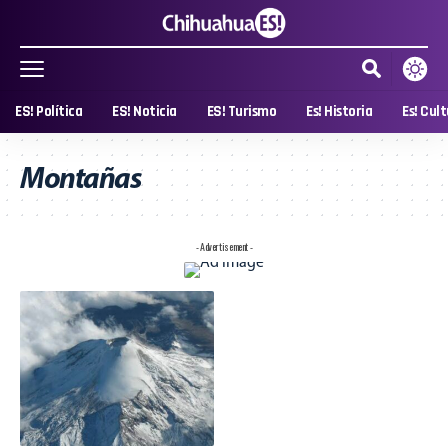
ES! Política
ES! Noticia
ES! Turismo
Es! Historia
Es! Cul
Montañas
- Advertisement -