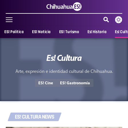
ES! Política
ES! Noticia
ES! Turismo
Es! Historia
Es! Cul
Es! Cultura
Arte, expresión e identidad cultural de Chihuahua.
ES! Cine
ES! Gastronomía
ES! CULTURA NEWS