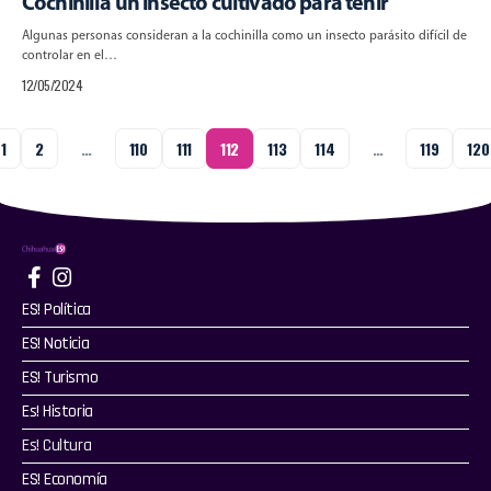
Cochinilla un insecto cultivado para teñir
Algunas personas consideran a la cochinilla como un insecto parásito difícil de
controlar en el…
12/05/2024
1
2
…
110
111
112
113
114
…
119
120
ES! Política
ES! Noticia
ES! Turismo
Es! Historia
Es! Cultura
ES! Economía