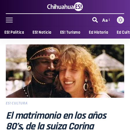
Aa
ES! Política
ES! Noticia
ES! Turismo
Es! Historia
Es! Cul
ES! CULTURA
El matrimonio en los años
80’s, de la suiza Corina