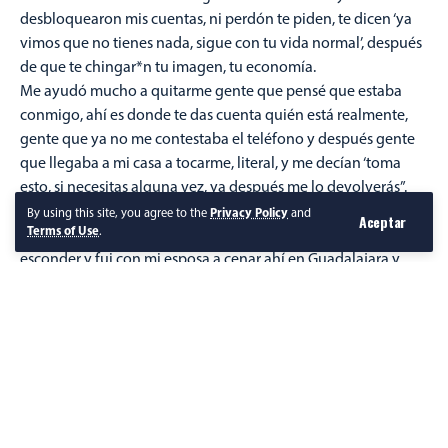
desbloquearon mis cuentas, ni perdón te piden, te dicen ‘ya
vimos que no tienes nada, sigue con tu vida normal’, después
de que te chingar*n tu imagen, tu economía.
Me ayudó mucho a quitarme gente que pensé que estaba
conmigo, ahí es donde te das cuenta quién está realmente,
gente que ya no me contestaba el teléfono y después gente
que llegaba a mi casa a tocarme, literal, y me decían ‘toma
esto, si necesitas alguna vez, ya después me lo devolverás”.
“Duré un tiempo en el que no sabía qué hacer, si salir o no
By using this site, you agree to the
Privacy Policy
and
Aceptar
Terms of Use
.
salir, el qué dirán, hasta que dije, yo no tengo nada que
esconder y fui con mi esposa a cenar ahí en Guadalajara y
llegas y obviamente toda la gente te empieza a ver, empieza
a especular y tu ni idea qué están diciendo.
Terminando la cena pido la cuenta y me dicen ‘no, ya la
pagaron la mesa de aquel lado’ y también la mesa de aquel
lado me dice que si quieres tomar algo que ellos invitan’, ahí
es cuando casi se me salen las lágrimas. Eso vale mucho más
que la mam…a que me hicieron”.