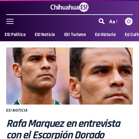
Aa
ES! Política
ES! Noticia
ES! Turismo
Es! Historia
Es! Cul
ES! NOTICIA
Rafa Marquez en entrevista
con el Escorpión Dorado