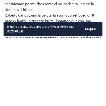
considerado por muchos como el mejor de tiro libre en la
historia del fútbol.
Roberto Carlos tomó la pelota, la acomodó, retrocedió 18
pasos y lanzó un zurdazo brutal, logrando que con una
impresionante curva, la pelota ingresara a la portería
By using this site, you agree to the
Privacy Policy
and
Aceptar
Terms of Use
.
francesa.
Pero, ¿qué ocurrió exactamente? ¿Cómo es que la pelota salió
disparada hacia la derecha y en poco más de un segundo
tomó inesperadamente la dirección contraria, esquivando
magistralmente la barrera francesa? La ciencia tiene una
explicación.
Seguir Leyendo