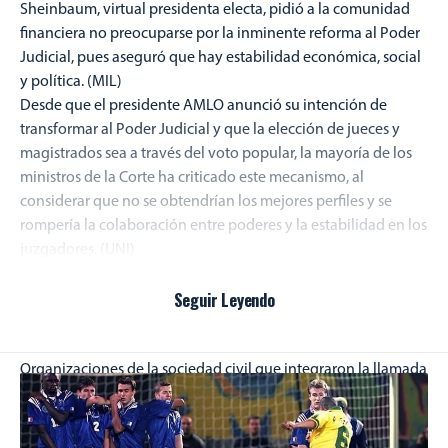
Sheinbaum, virtual presidenta electa, pidió a la comunidad
financiera no preocuparse por la inminente reforma al Poder
Judicial, pues aseguró que hay estabilidad económica, social
y política. (MIL)
Desde que el presidente AMLO anunció su intención de
transformar al Poder Judicial y que la elección de jueces y
magistrados sea a través del voto popular, la mayoría de los
ministros de la Corte ha criticado este mecanismo, al
considerar que no se obtendrían los mejores perfiles y se
rompería la colaboración entre poderes y la estabilidad en los
juzgadores. (UNI)
Sheinbaum reiteró que antes de avalar cualquier
modificación relacionada con el ejercicio de jueces y
Seguir Leyendo
magistrados, primero deberá realizarse una consulta
ciudadana. (24H)
Organizaciones de la sociedad civil que integraron la llamada
marea rosa, muchas de las cuales están vinculadas con el
empresario Claudio X. González, convocaron a un “encuentro
nacional” el 6 de julio para una “reorganización”. (JOR)