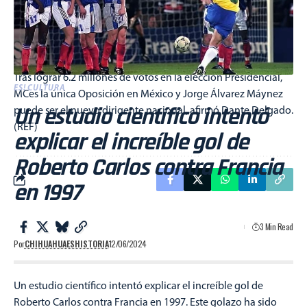
“Cambias o te vas”, exigen a Marko. Ex Gobernadores del PAN
exigieron al dirigente albiazul, Marko Cortés, un cambio en
las estrategias del partido y una renovación para afrontar la
nueva realidad política. (REF)
Tras lograr 6.2 millones de votos en la elección Presidencial,
ES! CULTURA
MCes la única Oposición en México y Jorge Álvarez Máynez
Un estudio científico intentó
puede ser el nuevo dirigente nacional, afirmó Dante Delgado.
(REF)
explicar el increíble gol de
Roberto Carlos contra Francia
en 1997
3 Min Read
Por
CHIHUAHUAESHISTORIA
12/06/2024
Un estudio científico intentó explicar el increíble gol de
Roberto Carlos contra Francia en 1997. Este golazo ha sido