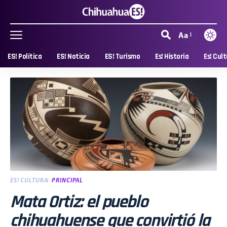
Aa
ES! Política
ES! Noticia
ES! Turismo
Es! Historia
Es! Cul
ES! CULTURA
PRINCIPAL
Mata Ortiz: el pueblo
chihuahuense que convirtió la