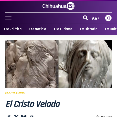
Aa
ES! Política
ES! Noticia
ES! Turismo
Es! Historia
Es! Cul
ES! HISTORIA
El Cristo Velado
2 Min Read