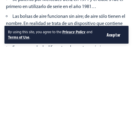
primero en utilizarlo de serie en el año 1981…
Las bolsas de aire funcionan sin aire; de aire sólo tienen el
nombre. En realidad se trata de un dispositivo que contiene
una bolsa de nylon y son infladas gracias a una reacción
By using this site, you agree to the
Privacy Policy
and
Aceptar
química por detonación…
Terms of Use
.
Es una mezcla de diferentes elementos químicos que
producen gas nitrógeno para inflar la bolsa de aire en
aproximadamente 20 o 30 milisegundos después de haber
sido activada por los diferentes sensores que detectan el
impacto y determinan si es necesario inflarla. Precisamente
porque son infladas a través de una reacción química, estos
elementos se degradan y pierden propiedades con el paso
del tiempo.
Por Chihuahua Es Cultura
Seguir Leyendo