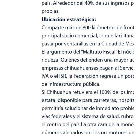
país. Alrededor del 40% de sus ingresos 
propias.
Ubicación estratégica:
Comparte más de 800 kilómetros de front
principal socio comercial, lo que facilitar
pasar por ventanillas en la Ciudad de Méx
El argumento del “Maltrato Fiscal” El núcl
riqueza. Quienes defienden una mayor au
empresas chihuahuenses pagan al Servici
IVA o el ISR, la Federación regresa un po
de infraestructura pública.
Si Chihuahua retuviera el 100% de los imp
estatal disponible para carreteras, hospi
permitiría solucionar de inmediato probl
vías federales y el sistema de salud, ru
el centro del país.La otra cara de la mon
números alegados por los promotores de 