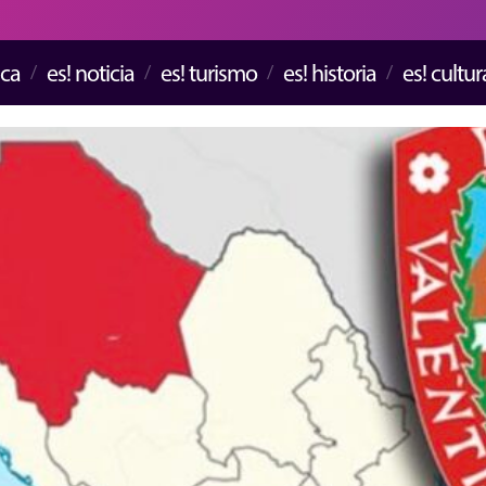
ica
es! noticia
es! turismo
es! historia
es! cultur