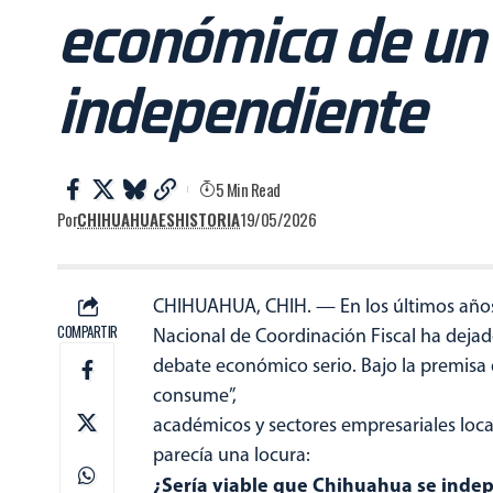
económica de un
independiente
5 Min Read
Por
CHIHUAHUAESHISTORIA
19/05/2026
CHIHUAHUA, CHIH. — En los últimos años,
COMPARTIR
Nacional de Coordinación Fiscal ha dejad
debate económico serio. Bajo la premisa de
consume”,
académicos y sectores empresariales loc
parecía una locura:
¿Sería viable que Chihuahua se inde