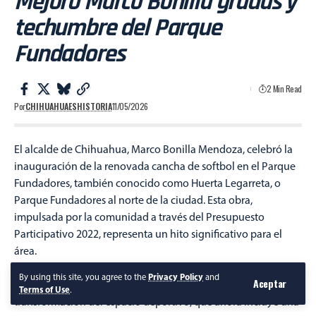
Mejoró Marco Bonilla gradas y
techumbre del Parque
Fundadores
2 Min Read
Por
CHIHUAHUAESHISTORIA
11/05/2026
El alcalde de Chihuahua, Marco Bonilla Mendoza, celebró la
inauguración de la renovada cancha de softbol en el Parque
Fundadores, también conocido como Huerta Legarreta, o
Parque Fundadores al norte de la ciudad. Esta obra,
impulsada por la comunidad a través del Presupuesto
Participativo 2022, representa un hito significativo para el
área.
By using this site, you agree to the
Privacy Policy
and
Aceptar
Durante su intervención, el Alcalde destacó la notable
Terms of Use
.
transformación del espacio deportivo, que ahora incluye una