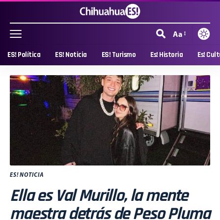
Aa
ES! Política
ES! Noticia
ES! Turismo
Es! Historia
Es! Cul
ES! NOTICIA
Ella es Val Murillo, la mente
maestra detrás de Peso Pluma