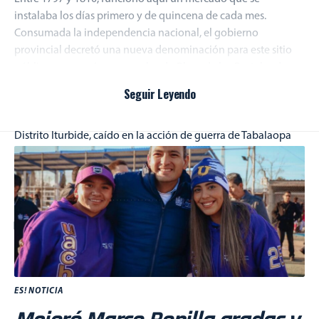
instalaba los días primero y de quincena de cada mes.
Consumada la independencia nacional, el gobierno
provincial decretó una nueva denominación para este sitio
público, que pasó a ser nombrado Plaza de los Portales de
Hidalgo,
Seguir Leyendo
Nombre que fue cambiado a partir de 1973 por el de Plaza
Merino, en honor al coronel José Merino, jefe político del
Distrito Iturbide, caído en la acción de guerra de Tabalaopa
en combate de los sublevados porfiristas del Plan de la Noria.
Por Chihuahua Es Historia
ES! NOTICIA