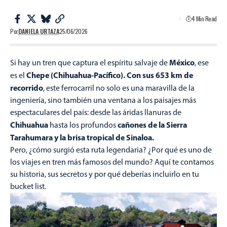
4 Min Read
Por
DANIELA URTAZA
25/06/2026
México
Si hay un tren que captura el espíritu salvaje de
, ese
Chepe (Chihuahua-Pacífico). Con sus 653 km de
es el
recorrido
, este ferrocarril no solo es una maravilla de la
ingeniería, sino también una ventana a los paisajes más
espectaculares del país: desde las áridas llanuras de
Chihuahua
cañones de la Sierra
hasta los profundos
Tarahumara y la brisa tropical de Sinaloa.
Pero, ¿cómo surgió esta ruta legendaria? ¿Por qué es uno de
los viajes en tren más famosos del mundo? Aquí te contamos
su historia, sus secretos y por qué deberías incluirlo en tu
bucket list.