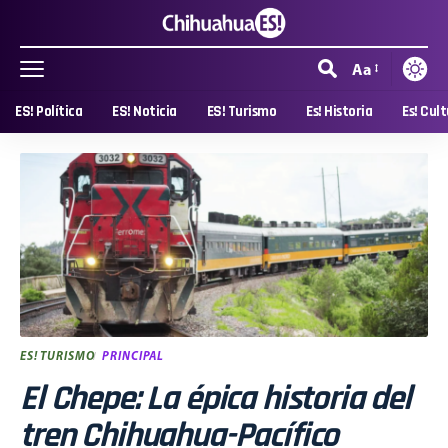
Aa
ES! Política
ES! Noticia
ES! Turismo
Es! Historia
Es! Cul
ES! TURISMO
PRINCIPAL
El Chepe: La épica historia del
tren Chihuahua-Pacífico