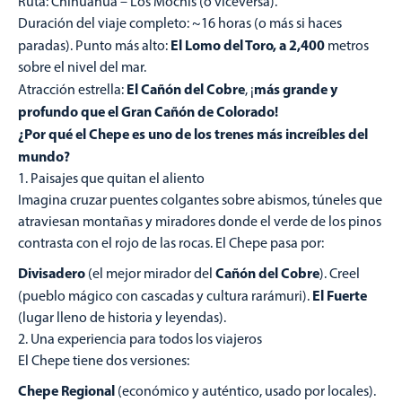
Ruta: Chihuahua – Los Mochis (o viceversa).
Duración del viaje completo: ~16 horas (o más si haces
El Lomo del Toro, a 2,400
paradas). Punto más alto:
metros
sobre el nivel del mar.
El Cañón del Cobre
más grande y
Atracción estrella:
, ¡
profundo que el Gran Cañón de Colorado!
¿Por qué el Chepe es uno de los trenes más increíbles del
mundo?
Paisajes que quitan el aliento
Imagina cruzar puentes colgantes sobre abismos, túneles que
atraviesan montañas y miradores donde el verde de los pinos
contrasta con el rojo de las rocas. El Chepe pasa por:
Divisadero
Cañón del Cobre
(el mejor mirador del
). Creel
El Fuerte
(pueblo mágico con cascadas y cultura rarámuri).
(lugar lleno de historia y leyendas).
Una experiencia para todos los viajeros
El Chepe tiene dos versiones:
Chepe Regional
(económico y auténtico, usado por locales).