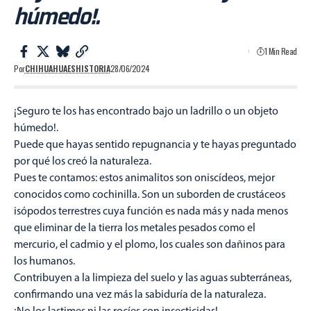
húmedo!.
1 Min Read
Por
CHIHUAHUAESHISTORIA
28/06/2024
¡Seguro te los has encontrado bajo un ladrillo o un objeto
húmedo!.
Puede que hayas sentido repugnancia y te hayas preguntado
por qué los creó la naturaleza.
Pues te contamos: estos animalitos son oniscídeos, mejor
conocidos como cochinilla. Son un suborden de crustáceos
isópodos terrestres cuya función es nada más y nada menos
que eliminar de la tierra los metales pesados como el
mercurio, el cadmio y el plomo, los cuales son dañinos para
los humanos.
Contribuyen a la limpieza del suelo y las aguas subterráneas,
confirmando una vez más la sabiduría de la naturaleza.
¡No los lastimes ni las rocíes con insecticidas!