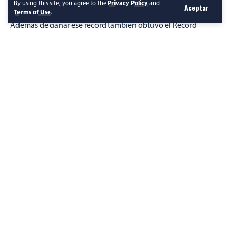
By using this site, you agree to the
Privacy Policy
and
Aceptar
Makalu
Terms of Use
.
Además de ganar ese récord también obtuvo el Récord
Guinness por el ascenso más rápido a tres de las montañas
mencionadas.
Admiramos y aplaudimos tu fuerza Viridiana ¡ORGULLO
MEXICANO!
Seguir Leyendo