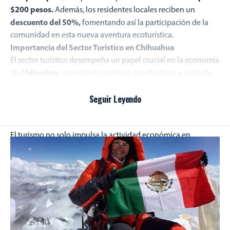
$200 pesos.
Además, los residentes locales reciben un
descuento del 50%,
fomentando así la participación de la
comunidad en esta nueva aventura ecoturística.
Importancia del Sector Turístico en Chihuahua
El sector turístico desempeña un papel crucial en la economía
Chihuahua
de
, generando ingresos significativos y creando
empleos locales. A medida que nuevos destinos y atracciones
Parque Ecoturístico
Seguir Leyendo
como el
“
Cascada El Salto
” se establecen,
se diversifica la oferta turística del estado, atrayendo tanto a
visitantes nacionales como internacionales.
El turismo no solo impulsa la actividad económica en
Guachochi
y sus alrededores, sino que también promueve la
conservación del medio ambiente al resaltar la belleza
natural de la región. Además, al ofrecer actividades como las
tirolesas, se incentiva el turismo de aventura, atraendo a un
público que busca experiencias únicas y emocionantes.
Parque Ecoturístico
En conclusión, la apertura del
“
Cascada
El Salto
” no solo representa un nuevo hito para el turismo en