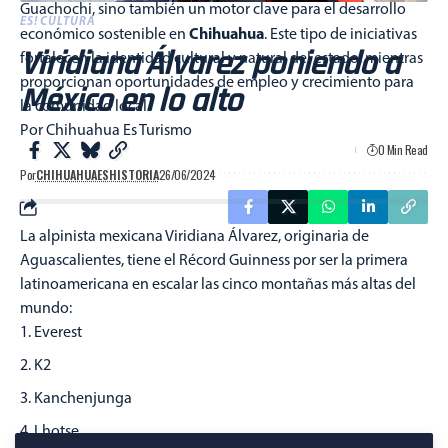
Guachochi, sino también un motor clave para el desarrollo
ES! CULTURA
Chihuahua
económico sostenible en
. Este tipo de iniciativas
Viridiana Álvarez poniendo a
fortalecen la identidad cultural y natural del estado, mientras
proporcionan oportunidades de empleo y crecimiento para
México en lo alto
la comunidad local.
Por Chihuahua Es Turismo
0 Min Read
Por
CHIHUAHUAESHISTORIA
26/06/2024
La alpinista mexicana Viridiana Álvarez, originaria de
Aguascalientes, tiene el Récord Guinness por ser la primera
latinoamericana en escalar las cinco montañas más altas del
mundo:
Everest
K2
Kanchenjunga
Lhotse