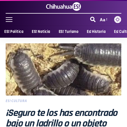
Aa
ES! Política
ES! Noticia
ES! Turismo
Es! Historia
Es! Cul
ES! CULTURA
¡Seguro te los has encontrado
bajo un ladrillo o un objeto