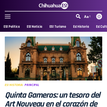
Aa
ES! Política
ES! Noticia
ES! Turismo
Es! Historia
Es! Cul
ES! HISTORIA
PRINCIPAL
Quinta Gameros: un tesoro del
Art Nouveau en el corazón de